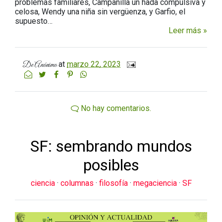
problemas familiares, Campanilla un hada compulsiva y
celosa, Wendy una niña sin vergüenza, y Garfio, el
supuesto…
Leer más »
at
marzo 22, 2023
De
Anónimo
No hay comentarios.
SF: sembrando mundos
posibles
ciencia
·
columnas
·
filosofía
·
megaciencia
·
SF