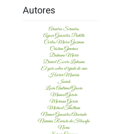
Autores
Arantxa Serantes
Ayoze González Padilla
Carlos Mateo Guzman
Cristina Giménez
Dahiana Marte
Daniel Escoto Ledesma
El gato sobre el tejado de zinc
Héctor Montón
Isaiah
Lucía Andrinal Gracia
Manuel García
Mariana García
Michael Thallium
Numar González Alvarado
Numinis Revista de Filosofía
Nuria