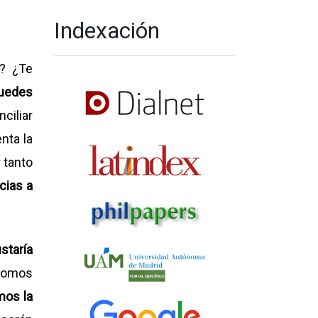
Indexación
a? ¿Te
uedes
ciliar
nta la
 tanto
cias a
staría
omos
mos la