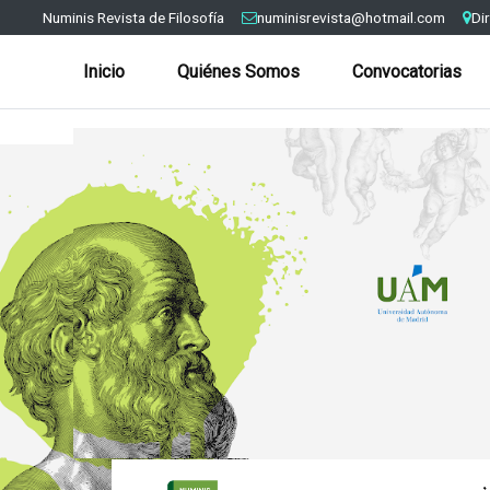
Numinis Revista de Filosofía
numinisrevista@hotmail.com
Di
Inicio
Quiénes Somos
Convocatorias