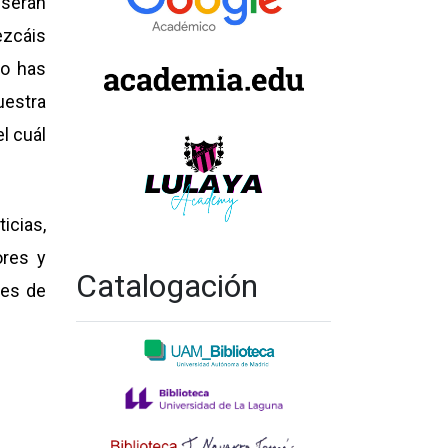
 serán
ezcáis
 o has
uestra
l cuál
icias,
ores y
Catalogación
nes de