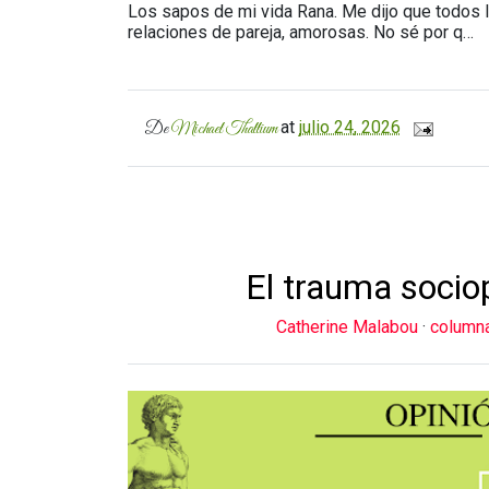
Los sapos de mi vida Rana. Me dijo que todos l
relaciones de pareja, amorosas. No sé por q…
at
julio 24, 2026
De
Michael Thallium
El trauma sociop
Catherine Malabou
·
column