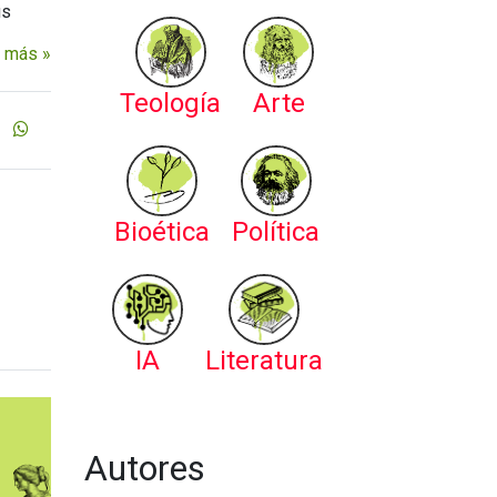
us
 más »
Teología
Arte
Bioética
Política
IA
Literatura
Autores