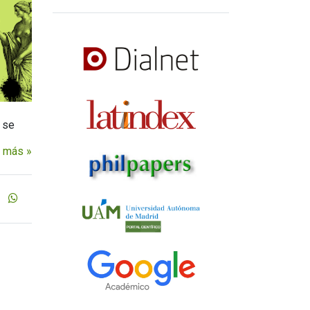
 se
 más »