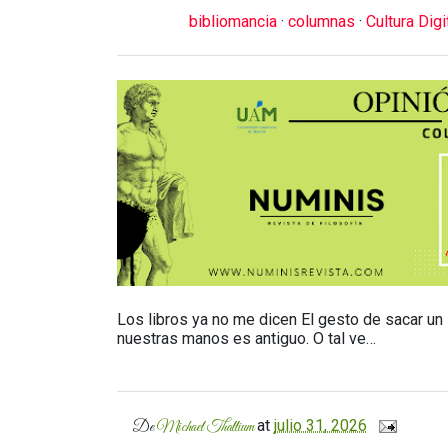
bibliomancia
·
columnas
·
Cultura Digi
Los libros ya no me dicen El gesto de sacar un l
nuestras manos es antiguo. O tal ve…
at
julio 31, 2026
De
Michael Thallium