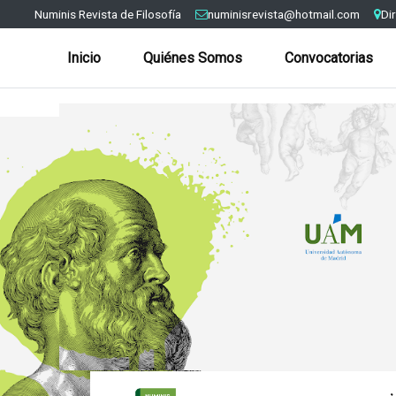
Numinis Revista de Filosofía
numinisrevista@hotmail.com
Di
Inicio
Quiénes Somos
Convocatorias