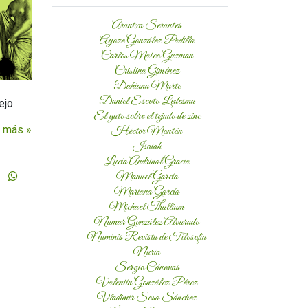
Arantxa Serantes
Ayoze González Padilla
Carlos Mateo Guzman
Cristina Giménez
Dahiana Marte
Daniel Escoto Ledesma
ejo
El gato sobre el tejado de zinc
 más »
Héctor Montón
Isaiah
Lucía Andrinal Gracia
Manuel García
Mariana García
Michael Thallium
Numar González Alvarado
Numinis Revista de Filosofía
Nuria
Sergio Cánovas
Valentín González Pérez
Vladimir Sosa Sánchez