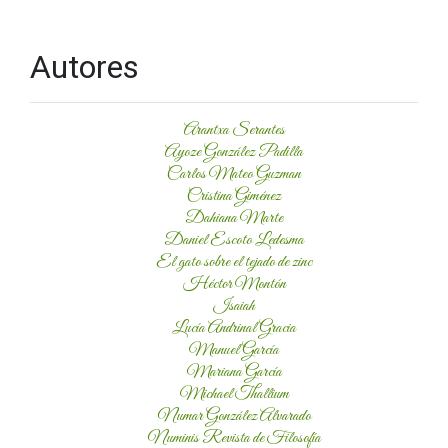
Autores
Arantxa Serantes
Ayoze González Padilla
Carlos Mateo Guzman
Cristina Giménez
Dahiana Marte
Daniel Escoto Ledesma
El gato sobre el tejado de zinc
Héctor Montón
Isaiah
Lucía Andrinal Gracia
Manuel García
Mariana García
Michael Thallium
Numar González Alvarado
Numinis Revista de Filosofía