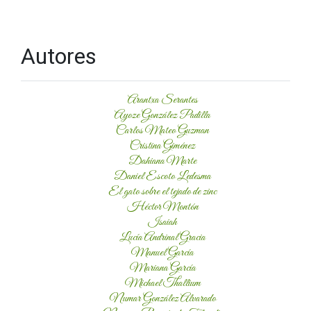
Autores
Arantxa Serantes
Ayoze González Padilla
Carlos Mateo Guzman
Cristina Giménez
Dahiana Marte
Daniel Escoto Ledesma
El gato sobre el tejado de zinc
Héctor Montón
Isaiah
Lucía Andrinal Gracia
Manuel García
Mariana García
Michael Thallium
Numar González Alvarado