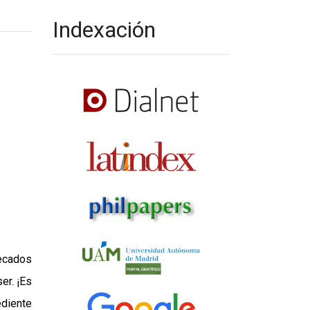
Indexación
ecados
er. ¡Es
ediente