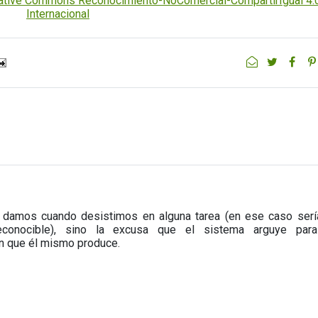
eative Commons Reconocimiento-NoComercial-CompartirIgual 4.
Internacional
 damos cuando desistimos en alguna tarea (en ese caso serí
econocible), sino la excusa que el sistema arguye par
n que él mismo produce.