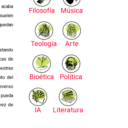
, acaba
Filosofía
Música
suelen
 quedan
Teología
Arte
ostando
icas de
estras
Bioética
Política
nto del
everso
e pueda
 vez de
IA
Literatura