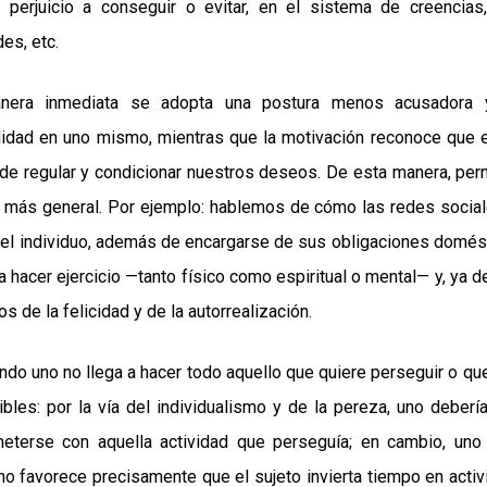
perjuicio a conseguir o evitar, en el sistema de creencias,
des, etc.
nera inmediata se adopta una postura menos acusadora
lidad en uno mismo, mientras que la motivación reconoce que 
de regular y condicionar nuestros deseos. De esta manera, per
s, más general. Por ejemplo: hablemos de cómo las redes socia
 el individuo, además de encargarse de sus obligaciones domés
 hacer ejercicio —tanto físico como espiritual o mental— y, ya d
os de la felicidad y de la autorrealización.
ndo uno no llega a hacer todo aquello que quiere perseguir o qu
bles: por la vía del individualismo y de la pereza, uno deberí
terse con aquella actividad que perseguía; en cambio, uno
o favorece precisamente que el sujeto invierta tiempo en acti