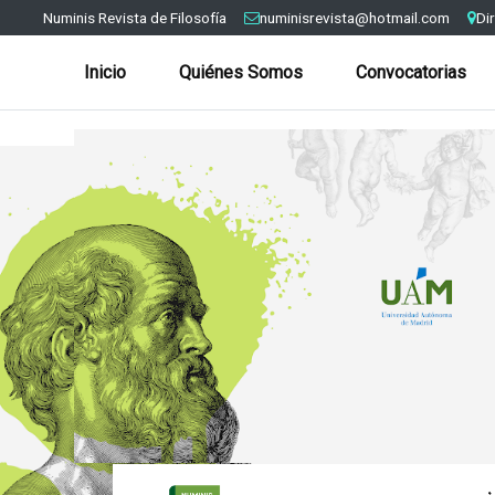
Numinis Revista de Filosofía
numinisrevista@hotmail.com
Di
Inicio
Quiénes Somos
Convocatorias