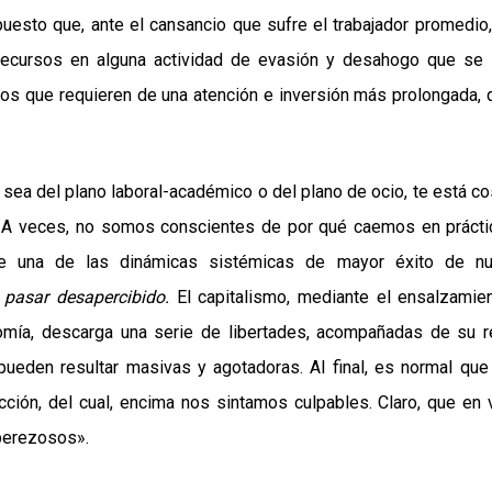
puesto que, ante el cansancio que sufre el trabajador promedio
recursos en alguna actividad de evasión y desahogo que se 
ctos que requieren de una atención e inversión más prolongada,
 sea del plano laboral-académico o del plano de ocio, te está c
e. A veces, no somos conscientes de por qué caemos en práct
e una de las dinámicas sistémicas de mayor éxito de nu
l
pasar desapercibido.
El capitalismo, mediante el ensalzamie
omía, descarga una serie de libertades, acompañadas de su r
ueden resultar masivas y agotadoras. Al final, es normal qu
cción, del cual, encima nos sintamos culpables. Claro, que en
perezosos».