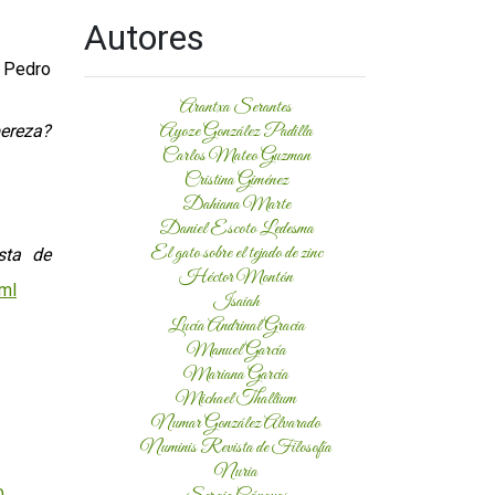
Autores
 Pedro
Arantxa Serantes
Ayoze González Padilla
pereza?
Carlos Mateo Guzman
Cristina Giménez
Dahiana Marte
Daniel Escoto Ledesma
El gato sobre el tejado de zinc
sta de
Héctor Montón
ml
Isaiah
Lucía Andrinal Gracia
Manuel García
Mariana García
Michael Thallium
Numar González Alvarado
Numinis Revista de Filosofía
Nuria