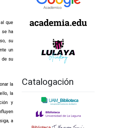
 al que
a se ha
so, su
nte un
e de su
Catalogación
onar la
llo, la
ción y
nfluyen
siga, a