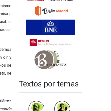
 mismo
 mirada
arable,
crecer,
ndernos
n oír y
ojos de
sto, de
Textos por temas
tiérrez
l mundo