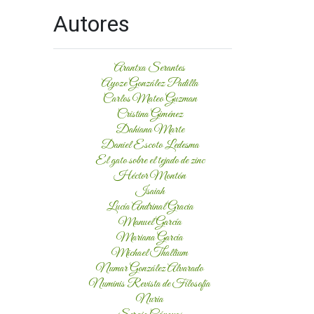
Autores
Arantxa Serantes
Ayoze González Padilla
Carlos Mateo Guzman
Cristina Giménez
Dahiana Marte
Daniel Escoto Ledesma
El gato sobre el tejado de zinc
Héctor Montón
Isaiah
Lucía Andrinal Gracia
Manuel García
Mariana García
Michael Thallium
Numar González Alvarado
Numinis Revista de Filosofía
Nuria