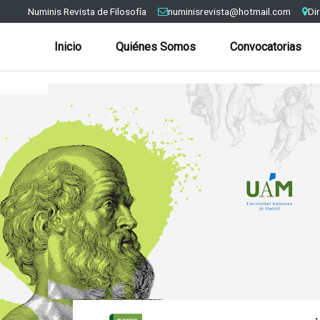
Numinis Revista de Filosofía
numinisrevista@hotmail.com
Di
Inicio
Quiénes Somos
Convocatorias