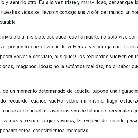
irlo y sentirlo otro. Es a la vez triste y maravilloso, pensar que l
nuestras vidas se llevaron consigo una visión del mundo, un ho
nsurable.
a invisible a mis ojos, que aquel que ha muerto no solo vive por
ve, porque lo que él vio no lo volverá a ver otro jamás. La mi
 podrá volver a ser visto, ni siquiera los recuerdos vuelven en r
iones, imágenes, ideas; no la auténtica realidad, no el sabor qu
a, de un momento determinado de aquella, supone una figuració
uando recuerdo, cuando vuelvo sobre mí mismo, hago esfuerz
 La riqueza de aquellas vivencias son de tal modo personales q
que vemos y vemos lo que vivimos, la realidad del mundo pasa
us pensamientos, conocimientos, memorias...