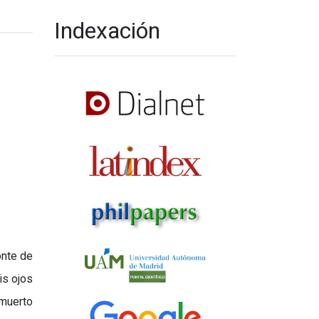
Indexación
onte de
is ojos
 muerto