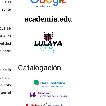
os ojos
rizonte
 que se
rada es
ealidad
e tiene
Catalogación
n de la
os por
ue solo
 por el