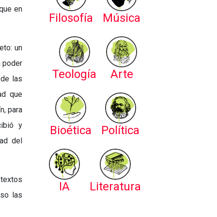
 que en
Filosofía
Música
eto: un
a poder
Teología
Arte
 de las
ad que
n, para
ibió y
Bioética
Política
ad del
textos
IA
Literatura
uso las