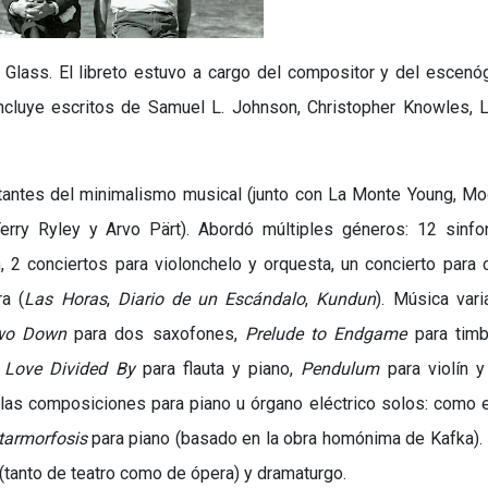
Glass. El libreto estuvo a cargo del compositor y del escenó
 incluye escritos de Samuel L. Johnson, Christopher Knowles, 
tantes del minimalismo musical (junto con La Monte Young, M
rry Ryley y Arvo Pärt). Abordó múltiples géneros: 12 sinfon
n, 2 conciertos para violonchelo y orquesta, un concierto para 
a (
Las Horas
,
Diario de un Escándalo
,
Kundun
). Música var
wo Down
para dos saxofones,
Prelude to Endgame
para timb
,
Love Divided By
para flauta y piano,
Pendulum
para violín y
las composiciones para piano u órgano eléctrico solos: como 
tarmorfosis
para piano (basado en la obra homónima de Kafka).
(tanto de teatro como de ópera) y dramaturgo.