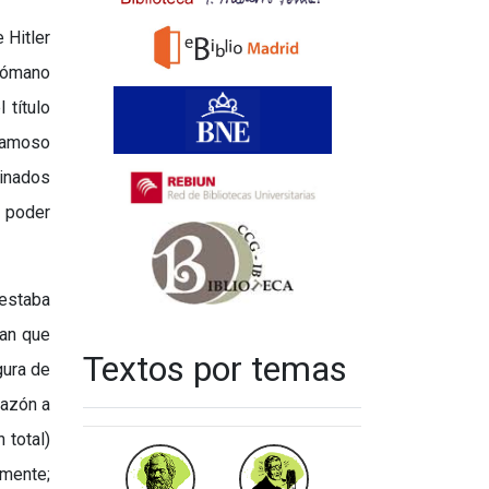
 Hitler
elómano
 título
famoso
minados
l poder
 estaba
ban que
Textos por temas
gura de
gazón a
 total)
amente;