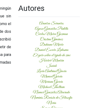
Autores
 ningún
que sin
Arantxa Serantes
como el
Ayoze González Padilla
 de dos
Carlos Mateo Guzman
Cristina Giménez
cribió
Dahiana Marte
etir de
Daniel Escoto Ledesma
sa para
El gato sobre el tejado de zinc
Héctor Montón
lamadas
Isaiah
Lucía Andrinal Gracia
Manuel García
Mariana García
Michael Thallium
Numar González Alvarado
Numinis Revista de Filosofía
Nuria