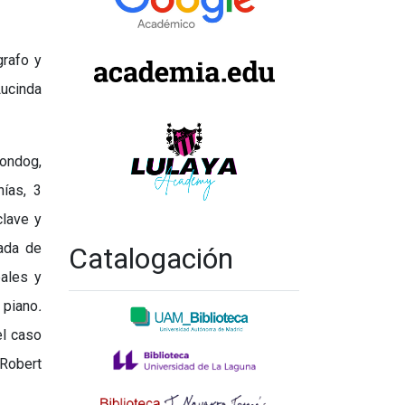
grafo y
Lucinda
oondog,
ías, 3
clave y
iada de
Catalogación
ales y
 piano
.
el caso
 Robert