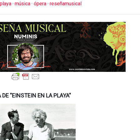
 playa
·
música
·
ópera
·
reseñamusical
DE "EINSTEIN EN LA PLAYA"