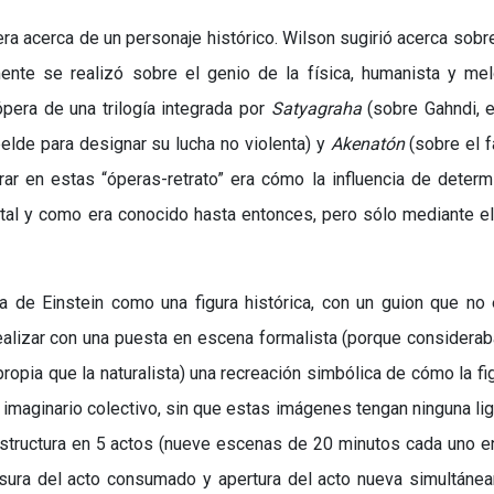
era acerca de un personaje histórico. Wilson sugirió acerca sobre
mente se realizó sobre el genio de la física, humanista y m
ópera de una trilogía integrada por
Satyagraha
(sobre Gahndi, el
elde para designar su lucha no violenta) y
Akenatón
(sobre el 
rar en estas “óperas-retrato” era cómo la influencia de deter
 tal y como era conocido hasta entonces, pero sólo mediante e
ura de Einstein como una figura histórica, con un guion que no
realizar con una puesta en escena formalista (porque considera
opia que la naturalista) una recreación simbólica de cómo la fi
l imaginario colectivo, sin que estas imágenes tengan ninguna li
estructura en 5 actos (nueve escenas de 20 minutos cada uno en
sura del acto consumado y apertura del acto nueva simultáne