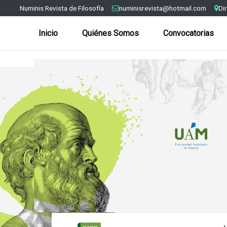
Numinis Revista de Filosofía
numinisrevista@hotmail.com
Di
Inicio
Quiénes Somos
Convocatorias