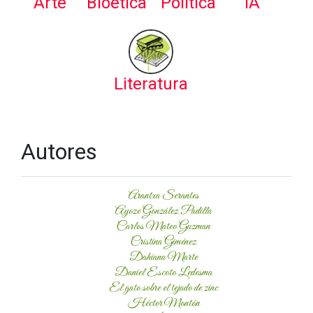
Arte
Bioética
Política
IA
Literatura
Autores
Arantxa Serantes
Ayoze González Padilla
Carlos Mateo Guzman
Cristina Giménez
Dahiana Marte
Daniel Escoto Ledesma
El gato sobre el tejado de zinc
Héctor Montón