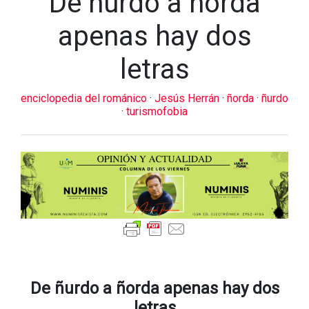
De ñurdo a ñorda
apenas hay dos
letras
enciclopedia del románico
·
Jesús Herrán
·
ñorda
·
ñurdo
·
turismofobia
De ñurdo a ñorda apenas hay dos
letras