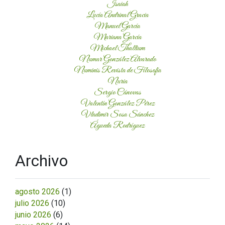
Isaiah
Lucía Andrinal Gracia
Manuel García
Mariana García
Michael Thallium
Numar González Alvarado
Numinis Revista de Filosofía
Nuria
Sergio Cánovas
Valentín González Pérez
Vladimir Sosa Sánchez
Águeda Rodríguez
Archivo
agosto 2026
(1)
julio 2026
(10)
junio 2026
(6)