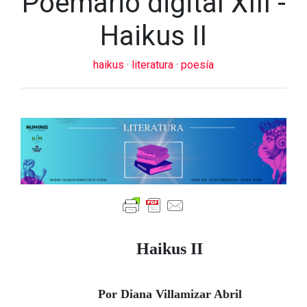
Poemario digital XIII -
Haikus II
haikus
·
literatura
·
poesía
Haikus II
Por Diana Villamizar Abril