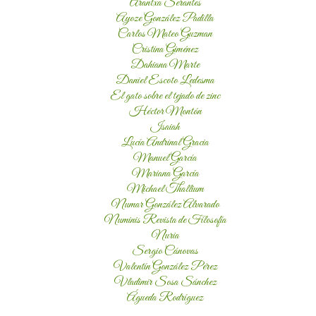
Arantxa Serantes
Ayoze González Padilla
Carlos Mateo Guzman
Cristina Giménez
Dahiana Marte
Daniel Escoto Ledesma
El gato sobre el tejado de zinc
Héctor Montón
Isaiah
Lucía Andrinal Gracia
Manuel García
Mariana García
Michael Thallium
Numar González Alvarado
Numinis Revista de Filosofía
Nuria
Sergio Cánovas
Valentín González Pérez
Vladimir Sosa Sánchez
Águeda Rodríguez