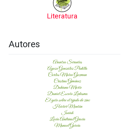
Literatura
Autores
Arantxa Serantes
Ayoze González Padilla
Carlos Mateo Guzman
Cristina Giménez
Dahiana Marte
Daniel Escoto Ledesma
El gato sobre el tejado de zinc
Héctor Montón
Isaiah
Lucía Andrinal Gracia
Manuel García