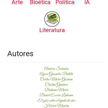
Arte
Bioética
Política
IA
Literatura
Autores
Arantxa Serantes
Ayoze González Padilla
Carlos Mateo Guzman
Cristina Giménez
Dahiana Marte
Daniel Escoto Ledesma
El gato sobre el tejado de zinc
Héctor Montón