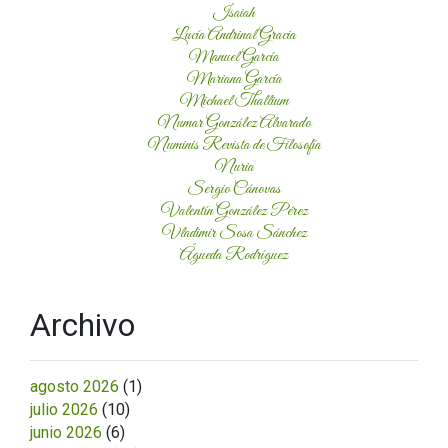
Isaiah
Lucía Andrinal Gracia
Manuel García
Mariana García
Michael Thallium
Numar González Alvarado
Numinis Revista de Filosofía
Nuria
Sergio Cánovas
Valentín González Pérez
Vladimir Sosa Sánchez
Águeda Rodríguez
Archivo
agosto 2026
(1)
julio 2026
(10)
junio 2026
(6)