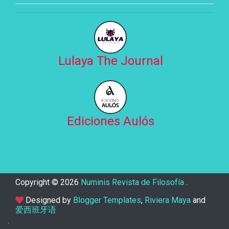
Lulaya The Journal
Ediciones Aulós
Copyright ©
2026
Numinis Revista de Filosofía
.
Designed by
Blogger Templates
,
Riviera Maya
and
爱西班牙语
.