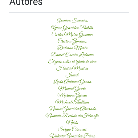
Autores
Arantxa Serantes
Ayoze González Padilla
Carlos Mateo Guzman
Cristina Giménez
Dahiana Marte
Daniel Escoto Ledesma
El gato sobre el tejado de zinc
Héctor Montón
Isaiah
Lucía Andrinal Gracia
Manuel García
Mariana García
Michael Thallium
Numar González Alvarado
Numinis Revista de Filosofía
Nuria
Sergio Cánovas
Valentín González Pérez