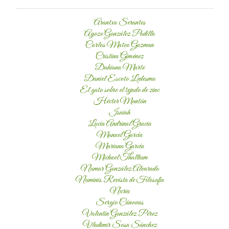
Arantxa Serantes
Ayoze González Padilla
Carlos Mateo Guzman
Cristina Giménez
Dahiana Marte
Daniel Escoto Ledesma
El gato sobre el tejado de zinc
Héctor Montón
Isaiah
Lucía Andrinal Gracia
Manuel García
Mariana García
Michael Thallium
Numar González Alvarado
Numinis Revista de Filosofía
Nuria
Sergio Cánovas
Valentín González Pérez
Vladimir Sosa Sánchez