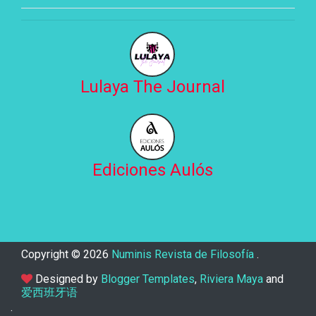
Lulaya The Journal
Ediciones Aulós
Copyright ©
2026
Numinis Revista de Filosofía
.
Designed by
Blogger Templates
,
Riviera Maya
and
爱西班牙语
.