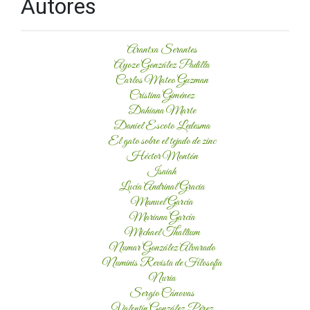
Autores
Arantxa Serantes
Ayoze González Padilla
Carlos Mateo Guzman
Cristina Giménez
Dahiana Marte
Daniel Escoto Ledesma
El gato sobre el tejado de zinc
Héctor Montón
Isaiah
Lucía Andrinal Gracia
Manuel García
Mariana García
Michael Thallium
Numar González Alvarado
Numinis Revista de Filosofía
Nuria
Sergio Cánovas
Valentín González Pérez