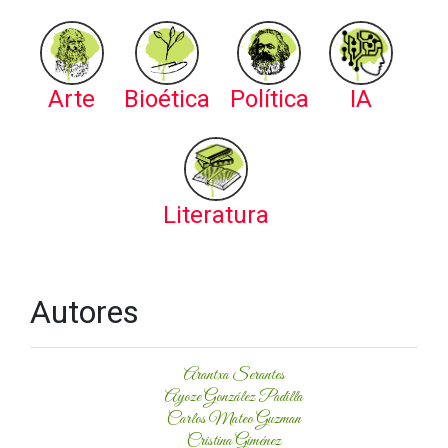
Arte
Bioética
Política
IA
Literatura
Autores
Arantxa Serantes
Ayoze González Padilla
Carlos Mateo Guzman
Cristina Giménez