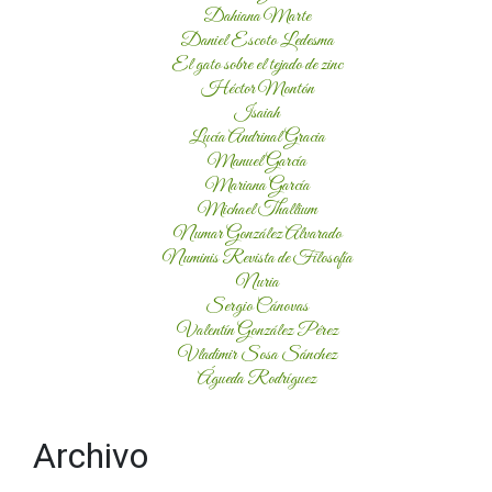
Dahiana Marte
Daniel Escoto Ledesma
El gato sobre el tejado de zinc
Héctor Montón
Isaiah
Lucía Andrinal Gracia
Manuel García
Mariana García
Michael Thallium
Numar González Alvarado
Numinis Revista de Filosofía
Nuria
Sergio Cánovas
Valentín González Pérez
Vladimir Sosa Sánchez
Águeda Rodríguez
Archivo