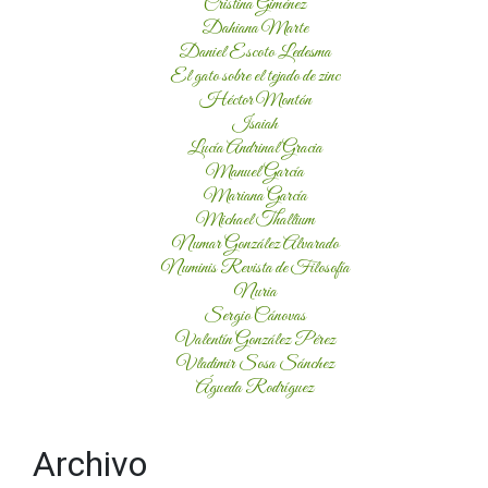
Cristina Giménez
Dahiana Marte
Daniel Escoto Ledesma
El gato sobre el tejado de zinc
Héctor Montón
Isaiah
Lucía Andrinal Gracia
Manuel García
Mariana García
Michael Thallium
Numar González Alvarado
Numinis Revista de Filosofía
Nuria
Sergio Cánovas
Valentín González Pérez
Vladimir Sosa Sánchez
Águeda Rodríguez
Archivo