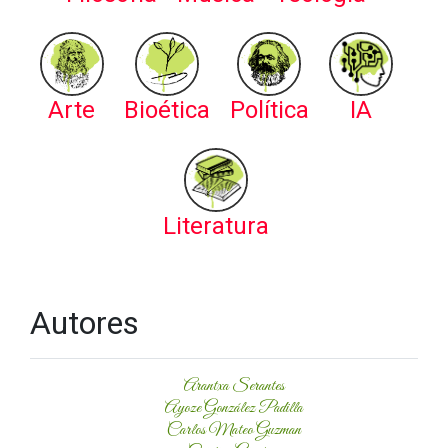
Arte
Bioética
Política
IA
Literatura
Autores
Arantxa Serantes
Ayoze González Padilla
Carlos Mateo Guzman