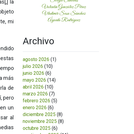
Sergio Cánovas
[,] la
Valentín González Pérez
objeto
Vladimir Sosa Sánchez
Águeda Rodríguez
te, mi
Archivo
tendido
 estas
agosto 2026
(1)
julio 2026
(10)
tiempo
junio 2026
(6)
da más
mayo 2026
(14)
abril 2026
(10)
rla de
marzo 2026
(7)
, pero
febrero 2026
(5)
 en un
enero 2026
(6)
diciembre 2025
(8)
sar al
noviembre 2025
(8)
medias
octubre 2025
(6)