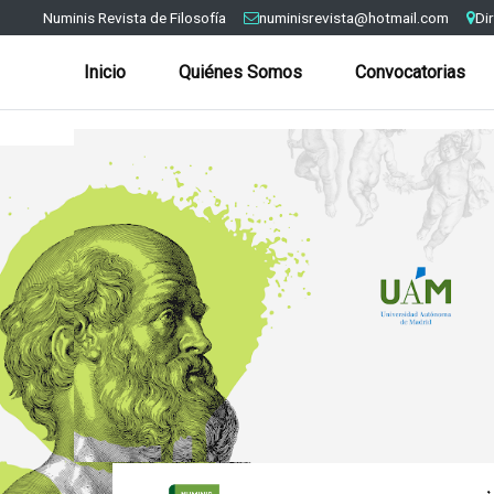
Numinis Revista de Filosofía
numinisrevista@hotmail.com
Di
Inicio
Quiénes Somos
Convocatorias