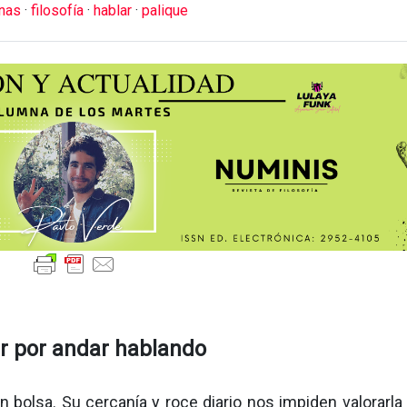
mnas
·
filosofía
·
hablar
·
palique
r por andar hablando
n bolsa. Su cercanía y roce diario nos impiden valorarl