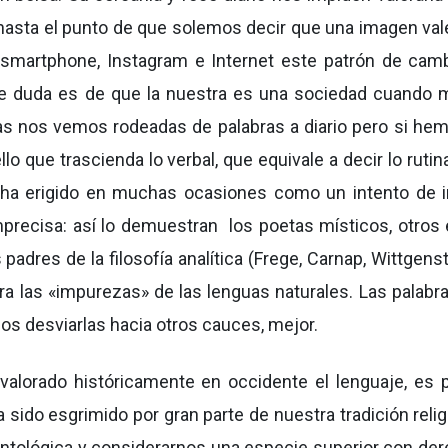
, hasta el punto de que solemos decir que una imagen va
l smartphone, Instagram e Internet este patrón de cam
be duda es de que la nuestra es una sociedad cuando
das nos vemos rodeadas de palabras a diario pero si he
 que trascienda lo verbal, que equivale a decir lo rutin
e ha erigido en muchas ocasiones como un intento de 
precisa: así lo demuestran los poetas místicos, otros 
adres de la filosofía analítica (Frege, Carnap, Wittgenst
ra las «impurezas» de las lenguas naturales. Las palabr
os desviarlas hacia otros cauces, mejor.
 valorado históricamente en occidente el lenguaje, es 
 sido esgrimido por gran parte de nuestra tradición relig
ontológica y considerarnos una especie superior con de