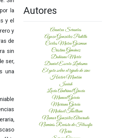
e. Sin
Autores
por la
s y el
Arantxa Serantes
rero y
Ayoze González Padilla
ras de
Carlos Mateo Guzman
Cristina Giménez
ra sin
Dahiana Marte
e ser,
Daniel Escoto Ledesma
El gato sobre el tejado de zinc
as una
Héctor Montón
Isaiah
Lucía Andrinal Gracia
Manuel García
miable
Mariana García
encias
Michael Thallium
Numar González Alvarado
eraria,
Numinis Revista de Filosofía
escaso
Nuria