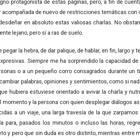
gno protagonista de estas páginas, pero, a fin de cuentas
 ir acompañada de nuevo de restricciones temáticas con 
 desdeñar en absoluto estas valiosas charlas. No obstan
nte lejano, pero sí a ras de suelo.
egar la hebra, de dar palique, de hablar, en fin, largo y 
 expresivas. Siempre me ha sorprendido la capacidad de
rsonas o a un pequeño corro consagrados durante un 
ercambiar palabras, opiniones y sentimientos, como si na
e hubiera estuviese orientado a avivar la charla y nutri
el momento y la persona con quien desplegar diálogos así
ecidas a un viaje, una larga travesía de la que zarpamos
 para, pasados los minutos o incluso las horas, regre
to y pero que sin duda es otro distinto, mientras entre 