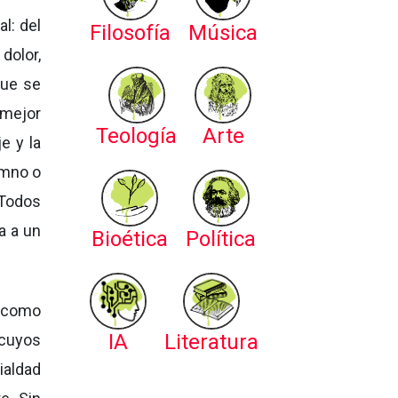
l: del
Filosofía
Música
dolor,
que se
 mejor
Teología
Arte
e y la
umno o
 Todos
a a un
Bioética
Política
, como
IA
Literatura
 cuyos
ialdad