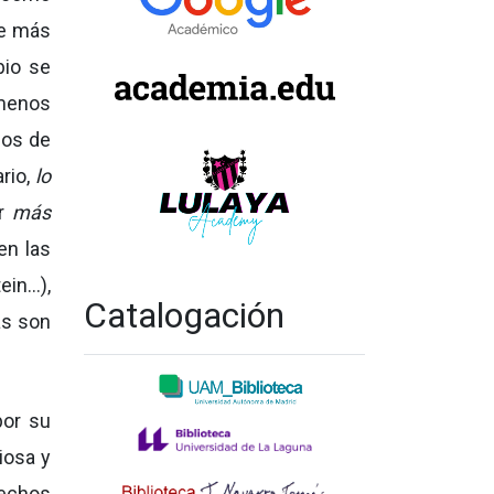
le más
bio se
 menos
mos de
ario,
lo
ir
más
en las
ein…),
Catalogación
as son
por su
iosa y
rechos