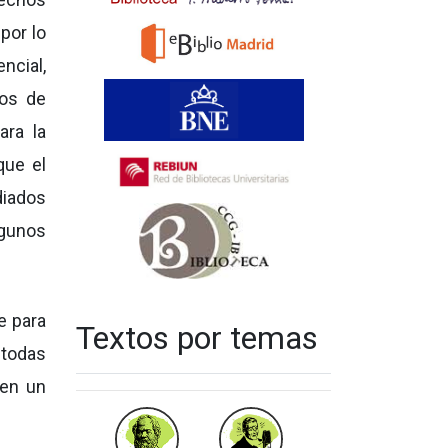
por lo
ncial,
pos de
ara la
que el
diados
lgunos
e para
Textos por temas
 todas
 en un