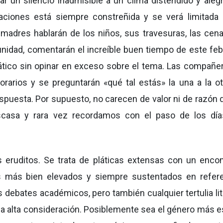
ar un silencio inadmisible a un clima distendido y alegr
ciones está siempre constreñida y se verá limitada 
madres hablarán de los niños, sus travesuras, las cena
nidad, comentarán el increíble buen tiempo de este feb
ático sin opinar en exceso sobre el tema. Las compañe
orarios y se preguntarán «qué tal estás» la una a la ot
uesta. Por supuesto, no carecen de valor ni de razón d
casa y rara vez recordamos con el paso de los dí
s eruditos. Se trata de pláticas extensas con un enco
as más bien elevados y siempre sustentados en refer
os debates académicos,
pero también cualquier tertulia lit
na alta consideración. Posiblemente sea el género más 