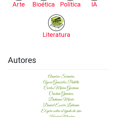
Arte
Bioética
Política
IA
Literatura
Autores
Arantxa Serantes
Ayoze González Padilla
Carlos Mateo Guzman
Cristina Giménez
Dahiana Marte
Daniel Escoto Ledesma
El gato sobre el tejado de zinc
Héctor Montón