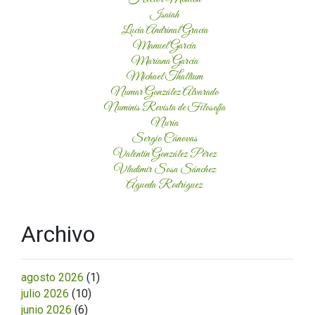
Isaiah
Lucía Andrinal Gracia
Manuel García
Mariana García
Michael Thallium
Numar González Alvarado
Numinis Revista de Filosofía
Nuria
Sergio Cánovas
Valentín González Pérez
Vladimir Sosa Sánchez
Águeda Rodríguez
Archivo
agosto 2026
(1)
julio 2026
(10)
junio 2026
(6)