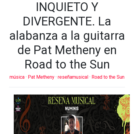
INQUIETO Y
DIVERGENTE. La
alabanza a la guitarra
de Pat Metheny en
Road to the Sun
música
·
Pat Metheny
·
reseñamusical
·
Road to the Sun