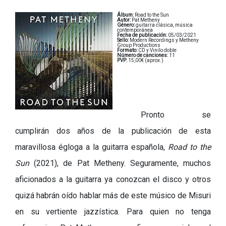
Álbum:
Road to the Sun
Autor:
Pat Metheny
Género:
guitarra clásica, música
contemporánea
Fecha de publicación:
05/03/2021
Sello:
Modern Recordings y Metheny
Group Productions
Formato:
CD y Vinilo doble
Número de canciones:
11
PVP:
15,00€ (aprox.)
Pronto se
cumplirán dos años de la publicación de esta
maravillosa égloga a la guitarra española,
Road to the
Sun
(2021), de Pat Metheny. Seguramente, muchos
aficionados a la guitarra ya conozcan el disco y otros
quizá habrán oído hablar más de este músico de Misuri
en su vertiente jazzística. Para quien no tenga