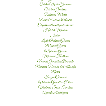
Carlos Mateo Guzman
Cristina Giménez
Dahiana Marte
Daniel Escoto Ledesma
El gato sobre el tejado de zinc
Héctor Montón
Isaiah
Lucía Andrinal Gracia
Manuel García
Mariana García
Michael Thallium
Numar González Alvarado
Numinis Revista de Filosofía
Nuria
Sergio Cánovas
Valentín González Pérez
Vladimir Sosa Sánchez
Águeda Rodríguez