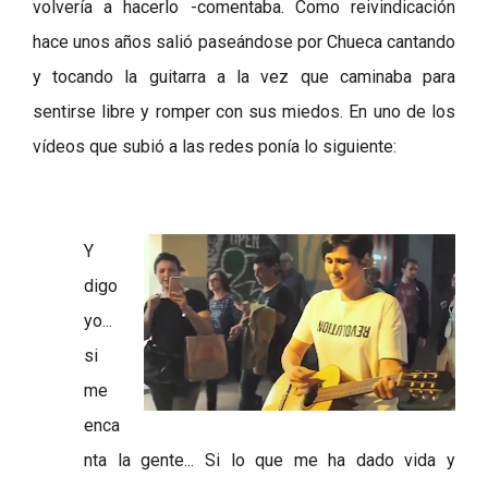
volvería a hacerlo
-
comentaba
.
Como reivindicación
hace unos años salió paseándose por Chueca cantando
y tocando la guitarra a la vez que caminaba para
sentirse libre y romper con sus mied
os.
En
u
no de los
vídeos que subió a las redes ponía lo siguiente:
Y
digo
yo...
si
me
enca
nta la gente... Si lo que me ha dado vida y