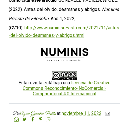
Cómo citar este artículo:
GONZÁLEZ PADILLA, AYOZE.
(2022). Antes del olvido, desmanes y abrigos.
Numinis
Revista de Filosofía
, Año 1, 2022,
(CV10).
http://www.numinisrevista.com/2022/11/antes
-del-olvido-desmanes-y-abrigos.html
Esta revista está bajo una
licencia de Creative
Commons Reconocimiento-NoComercial-
CompartirIgual 4.0 Internacional
at
noviembre 11, 2022
De
Ayoze González Padilla