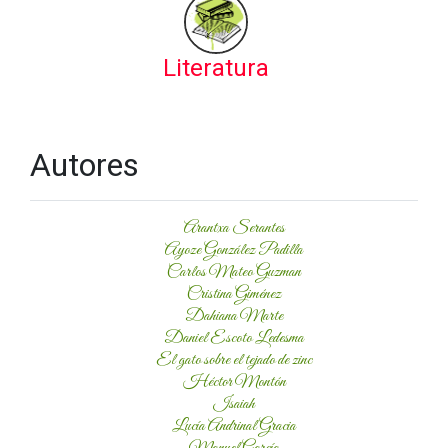
Literatura
Autores
Arantxa Serantes
Ayoze González Padilla
Carlos Mateo Guzman
Cristina Giménez
Dahiana Marte
Daniel Escoto Ledesma
El gato sobre el tejado de zinc
Héctor Montón
Isaiah
Lucía Andrinal Gracia