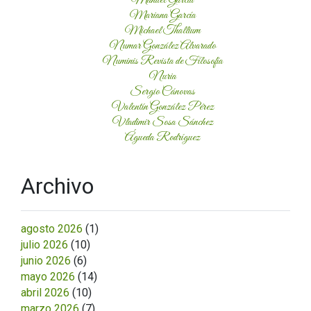
Manuel García
Mariana García
Michael Thallium
Numar González Alvarado
Numinis Revista de Filosofía
Nuria
Sergio Cánovas
Valentín González Pérez
Vladimir Sosa Sánchez
Águeda Rodríguez
Archivo
agosto 2026
(1)
julio 2026
(10)
junio 2026
(6)
mayo 2026
(14)
abril 2026
(10)
marzo 2026
(7)