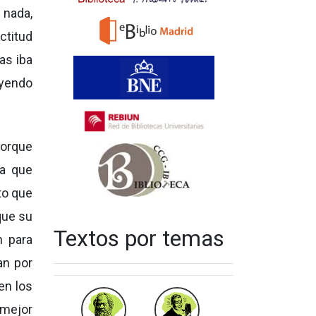
 nada,
ctitud
as iba
eyendo
porque
ía que
to que
que su
Textos por temas
n para
an por
en los
 mejor