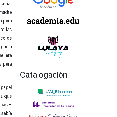
nseñar
 madre
a para
ro las
oco de
 podía
ue era
e para
Catalogación
 papel
da que
onas –
 sabía