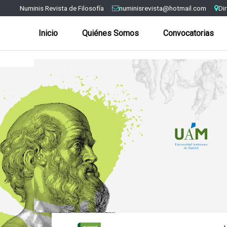
Numinis Revista de Filosofía
numinisrevista@hotmail.com
Di
Inicio
Quiénes Somos
Convocatorias