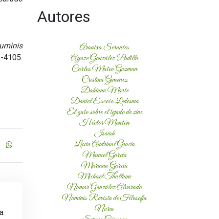
Autores
uminis
Arantxa Serantes
4105.
Ayoze González Padilla
Carlos Mateo Guzman
Cristina Giménez
Dahiana Marte
Daniel Escoto Ledesma
El gato sobre el tejado de zinc
Héctor Montón
Isaiah
Lucía Andrinal Gracia
Manuel García
Mariana García
Michael Thallium
Numar González Alvarado
Numinis Revista de Filosofía
Nuria
 a