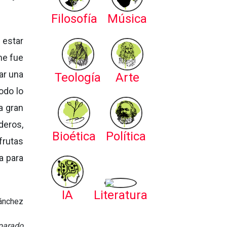
Filosofía
Música
 estar
me fue
ar una
Teología
Arte
odo lo
a gran
deros,
Bioética
Política
frutas
a para
IA
Literatura
ánchez
eparado