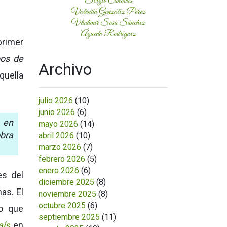
Sergio Cánovas
Valentín González Pérez
Vladimir Sosa Sánchez
Águeda Rodríguez
primer
pos de
Archivo
quella
julio 2026
(10)
junio 2026
(6)
 en
mayo 2026
(14)
obra
abril 2026
(10)
marzo 2026
(7)
febrero 2026
(5)
enero 2026
(6)
es del
diciembre 2025
(8)
as. El
noviembre 2025
(8)
octubre 2025
(6)
io que
septiembre 2025
(11)
aís
en