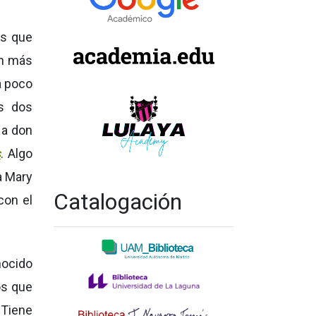
Es que
on más
a poco
s dos
 a don
s
. Algo
a Mary
Catalogación
con el
nocido
os que
 Tiene