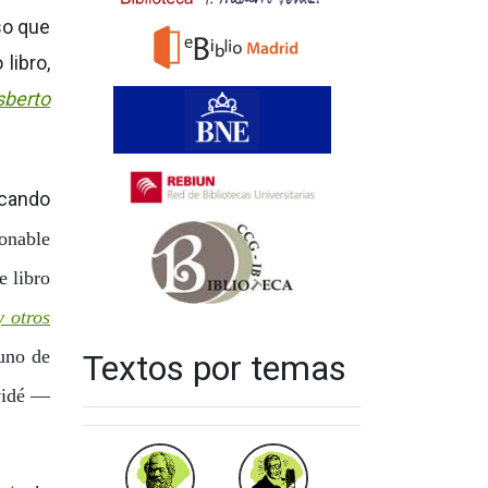
so que
libro,
sberto
scando
onable
 libro
 otros
 uno de
Textos por temas
vidé
—