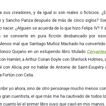
sus creadores, y da igual si son reales o ficticios. ¿
jote y Sancho Panza después de más de cinco siglos? S
 nacer. ¿Alguien se acuerda de lo que hizo Felipe IV? Y 
s se convierte en pura ficción desbancado por eso
 Menos mal que Santiago Muñoz Machado ha convertido
Alonso Quijano en un estupendo libro titulado
Cervante
con Hamlet, a Arthur Conan Doyle con Sherlock Holmes, 
l con Alicia, por no hablar de Antoine de Saint-Exupéry 
 Fortún con Celia.
cribir yo ahora, sino de otro personaje mucho menos co
un gran cuentista, el que más me ha cautivado de todos l
n cuanto leí el primer libro suyo que cayó en mis manos.