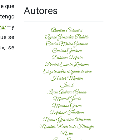
de que
Autores
 tengo
rar
—
y
Arantxa Serantes
que se
Ayoze González Padilla
Carlos Mateo Guzman
u
», se
Cristina Giménez
Dahiana Marte
Daniel Escoto Ledesma
El gato sobre el tejado de zinc
Héctor Montón
Isaiah
Lucía Andrinal Gracia
Manuel García
Mariana García
Michael Thallium
Numar González Alvarado
Numinis Revista de Filosofía
Nuria