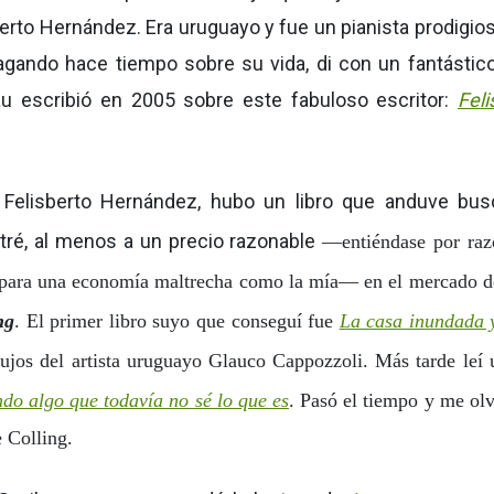
berto Hernández. Era uruguayo y fue un pianista prodigio
dagando hace tiempo sobre su vida, di con un fantástico 
 escribió en 2005 sobre este fabuloso escritor:
Feli
Felisberto Hernández, hubo un libro que anduve bu
ré, al menos a un precio razonable
—entiéndase por raz
para una economía maltrecha como la mía
—
en el mercado de
ng
. El primer libro suyo que conseguí fue
La casa inundada y
bujos del artista uruguayo Glauco Cappozzoli. Más tarde leí
do algo que todavía no sé lo que es
. Pasó el tiempo y me ol
 Colling.