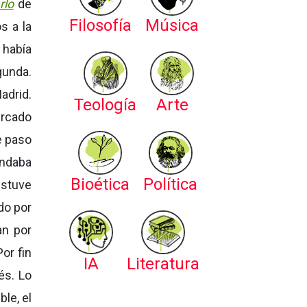
rlo
de
Filosofía
Música
s a la
 había
gunda.
adrid.
Teología
Arte
ercado
e paso
andaba
Bioética
Política
estuve
do por
an por
Por fin
IA
Literatura
és. Lo
le, el