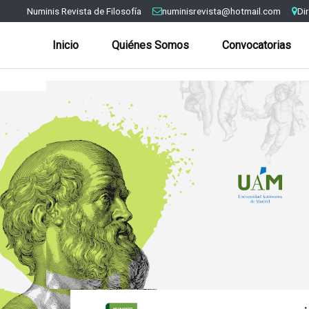
Numinis Revista de Filosofía
numinisrevista@hotmail.com
Di
Inicio
Quiénes Somos
Convocatorias