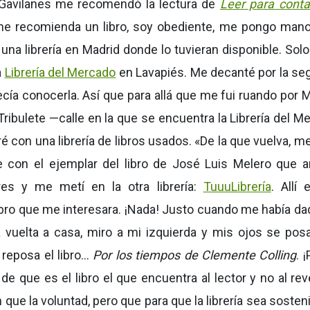
o Gavilanes me recomendó la lectura de
Leer para conta
me recomienda un libro, soy obediente, me pongo mano
una librería en Madrid donde lo tuvieran disponible. Solo
a
Librería del Mercado
en Lavapiés. Me decanté por la se
cía conocerla. Así que para allá que me fui ruando por M
ribulete —calle en la que se encuentra la Librería del M
ré con una librería de libros usados. «De la que vuelva, m
ce con el ejemplar del libro de José Luis Melero que 
es y me metí en la otra librería:
TuuuLibrería
. Allí 
bro que me interesara. ¡Nada! Justo cuando me había da
 vuelta a casa, miro a mi izquierda y mis ojos se pos
reposa el libro…
Por los tiempos de Clemente Colling
. ¡
que es el libro el que encuentra al lector y no al rev
ue la voluntad, pero que para que la librería sea sostenib