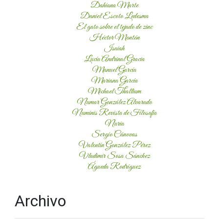
Dahiana Marte
Daniel Escoto Ledesma
El gato sobre el tejado de zinc
Héctor Montón
Isaiah
Lucía Andrinal Gracia
Manuel García
Mariana García
Michael Thallium
Numar González Alvarado
Numinis Revista de Filosofía
Nuria
Sergio Cánovas
Valentín González Pérez
Vladimir Sosa Sánchez
Águeda Rodríguez
Archivo