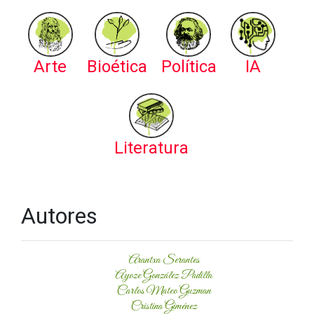
Arte
Bioética
Política
IA
Literatura
Autores
Arantxa Serantes
Ayoze González Padilla
Carlos Mateo Guzman
Cristina Giménez