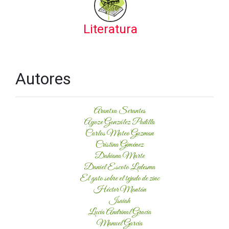
Literatura
Autores
Arantxa Serantes
Ayoze González Padilla
Carlos Mateo Guzman
Cristina Giménez
Dahiana Marte
Daniel Escoto Ledesma
El gato sobre el tejado de zinc
Héctor Montón
Isaiah
Lucía Andrinal Gracia
Manuel García