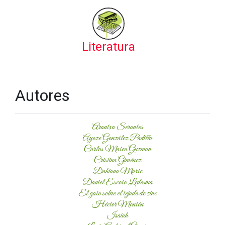
Literatura
Autores
Arantxa Serantes
Ayoze González Padilla
Carlos Mateo Guzman
Cristina Giménez
Dahiana Marte
Daniel Escoto Ledesma
El gato sobre el tejado de zinc
Héctor Montón
Isaiah