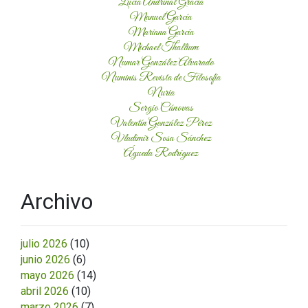
Lucía Andrinal Gracia
Manuel García
Mariana García
Michael Thallium
Numar González Alvarado
Numinis Revista de Filosofía
Nuria
Sergio Cánovas
Valentín González Pérez
Vladimir Sosa Sánchez
Águeda Rodríguez
Archivo
julio 2026
(10)
junio 2026
(6)
mayo 2026
(14)
abril 2026
(10)
marzo 2026
(7)