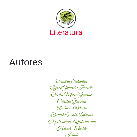
Literatura
Autores
Arantxa Serantes
Ayoze González Padilla
Carlos Mateo Guzman
Cristina Giménez
Dahiana Marte
Daniel Escoto Ledesma
El gato sobre el tejado de zinc
Héctor Montón
Isaiah