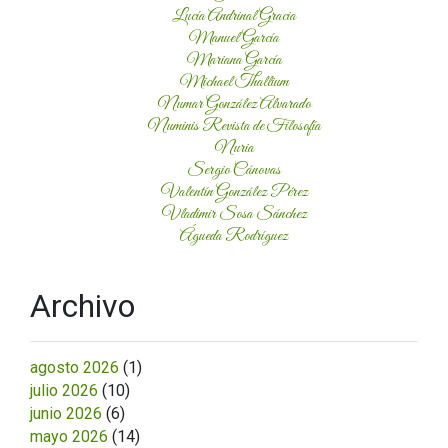
Lucía Andrinal Gracia
Manuel García
Mariana García
Michael Thallium
Numar González Alvarado
Numinis Revista de Filosofía
Nuria
Sergio Cánovas
Valentín González Pérez
Vladimir Sosa Sánchez
Águeda Rodríguez
Archivo
agosto 2026
(1)
julio 2026
(10)
junio 2026
(6)
mayo 2026
(14)