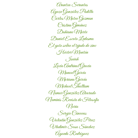
Arantxa Serantes
Ayoze González Padilla
Carlos Mateo Guzman
Cristina Giménez
Dahiana Marte
Daniel Escoto Ledesma
El gato sobre el tejado de zinc
Héctor Montón
Isaiah
Lucía Andrinal Gracia
Manuel García
Mariana García
Michael Thallium
Numar González Alvarado
Numinis Revista de Filosofía
Nuria
Sergio Cánovas
Valentín González Pérez
Vladimir Sosa Sánchez
Águeda Rodríguez