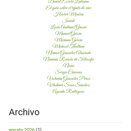
Daniel Escoto Ledesma
El gato sobre el tejado de zinc
Héctor Montón
Isaiah
Lucía Andrinal Gracia
Manuel García
Mariana García
Michael Thallium
Numar González Alvarado
Numinis Revista de Filosofía
Nuria
Sergio Cánovas
Valentín González Pérez
Vladimir Sosa Sánchez
Águeda Rodríguez
Archivo
agosto 2026
(1)