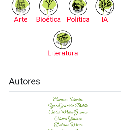
Arte
Bioética
Política
IA
Literatura
Autores
Arantxa Serantes
Ayoze González Padilla
Carlos Mateo Guzman
Cristina Giménez
Dahiana Marte