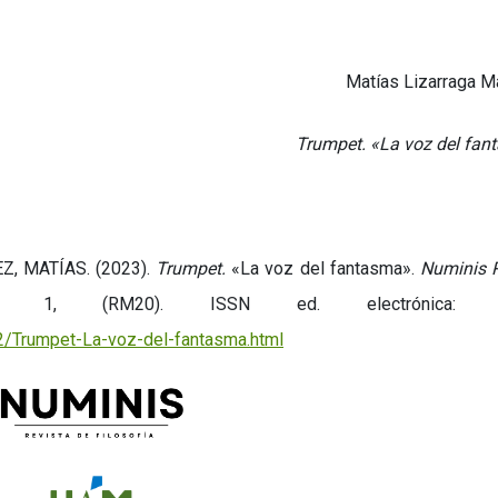
Matías Lizarraga M
Trumpet.
«La voz del fan
, MATÍAS. (2023).
Trumpet.
«La voz del fantasma»
.
Numinis R
o 1, (RM20).
ISSN ed. electrónica: 
2/Trumpet-La-voz-del-fantasma.html