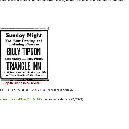
ngs - His Piano." Clipping. 1948. Digital Transgender Archive,
nderarchive.net/files/1g05fb80x
(accessed February 22, 2023).