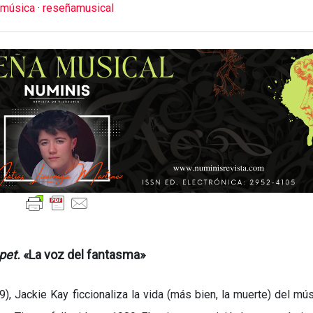
música
·
reseñamusical
pet.
«La voz del fantasma»
9), Jackie Kay ficcionaliza la vida (más bien, la muerte) del mú