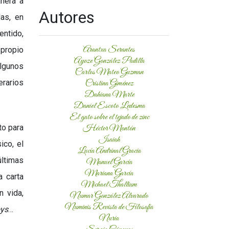
nera a
Autores
das, en
entido,
Arantxa Serantes
 propio
Ayoze González Padilla
algunos
Carlos Mateo Guzman
erarios
Cristina Giménez
Dahiana Marte
Daniel Escoto Ledesma
El gato sobre el tejado de zinc
to para
Héctor Montón
Isaiah
ico, el
Lucía Andrinal Gracia
últimas
Manuel García
Mariana García
a carta
Michael Thallium
n vida,
Numar González Alvarado
Numinis Revista de Filosofía
oys
…
Nuria