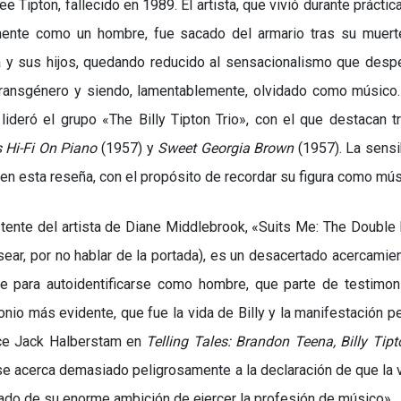
ee Tipton, fallecido en 1989. El artista, que vivió durante prácti
mente como un hombre, fue sacado del armario tras su muerte
 y sus hijos, quedando reducido al sensacionalismo que desp
transgénero y siendo, lamentablemente, olvidado como músico
 lideró el grupo
«
The Billy Tipton Trio
»
, con el que destacan t
s Hi-Fi On Piano
(1957) y
Sweet Georgia Brown
(1957). La sensi
 en esta reseña, con el propósito de recordar su figura como mú
istente del artista de Diane Middlebrook,
«
Suits Me: The Double 
ear, por no hablar de la portada), es un desacertado acercamien
te para autoidentificarse como hombre, que parte de testimo
onio más evidente, que fue la vida de Billy y la manifestación p
ice Jack Halberstam en
Telling Tales: Brandon Teena, Billy Tip
e acerca demasiado peligrosamente a la declaración de que la 
ado de su enorme ambición de ejercer la profesión de músico
»
.