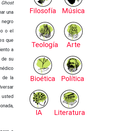
n
Ghost
Filosofía
Música
nar una
e negro
no o el
es que
Teología
Arte
iento a
d de su
 médico
Bioética
Política
o de la
lversar
a usted
ionada,
IA
Literatura