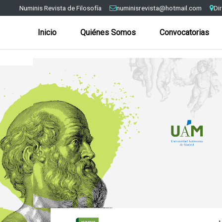
Numinis Revista de Filosofía
numinisrevista@hotmail.com
Di
Inicio
Quiénes Somos
Convocatorias