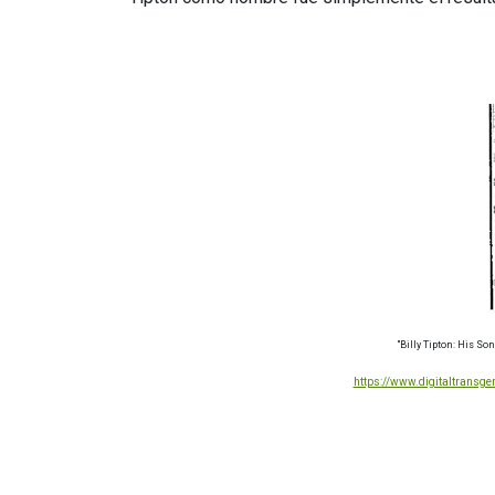
"Billy Tipton: His So
https://www.digitaltransge