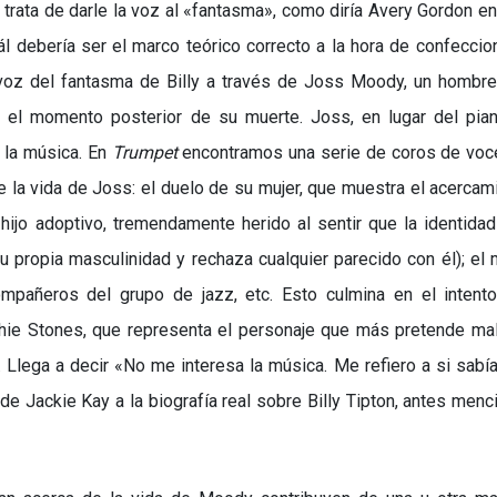
trata de darle la voz al
«
fantasma
»
, como diría Avery Gordon e
uál debería ser el marco teórico correcto a la hora de confeccio
la voz del fantasma de Billy a través de Joss Moody, un hombr
n el momento posterior de su muerte. Joss, en lugar del pia
 la música. En
Trumpet
encontramos una serie de coros de voc
e la vida de Joss: el duelo de su mujer, que muestra el acercam
hijo adoptivo, tremendamente herido al sentir que la identida
su propia masculinidad y rechaza cualquier parecido con él); el
compañeros del grupo de jazz, etc. Esto culmina en el intent
phie Stones, que representa el personaje que más pretende ma
. Llega a decir
«
No me interesa la música. Me refiero a si sabí
de Jackie Kay a la biografía real sobre Billy Tipton, antes menc