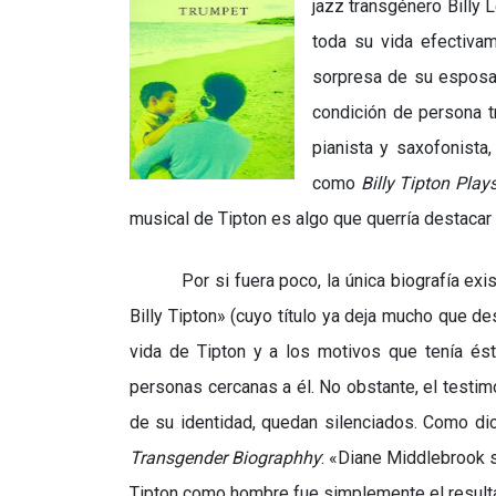
jazz transgénero Billy L
toda su vida efectiva
sorpresa de su esposa
condición de persona 
pianista y saxofonista,
como
Billy Tipton Play
musical de Tipton es algo que querría destacar
Por si fuera poco, la única biografía ex
Billy Tipton
»
(cuyo título ya deja mucho que des
vida de Tipton y a los motivos que tenía és
personas cercanas a él. No obstante, el testim
de su identidad, quedan silenciados. Como d
Transgender Biographhy
:
«
Diane Middlebrook s
Tipton como hombre fue simplemente el result