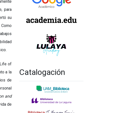
camente
, para
ertó su
. Como
rabajos
bilidad
sico.
Life of
Catalogación
to a la
nios de
ersonal
ton and
vida de