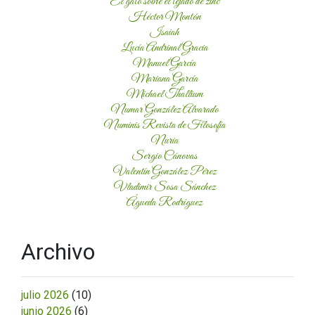
El gato sobre el tejado de zinc
Héctor Montón
Isaiah
Lucía Andrinal Gracia
Manuel García
Mariana García
Michael Thallium
Numar González Alvarado
Numinis Revista de Filosofía
Nuria
Sergio Cánovas
Valentín González Pérez
Vladimir Sosa Sánchez
Águeda Rodríguez
Archivo
julio 2026
(10)
junio 2026
(6)