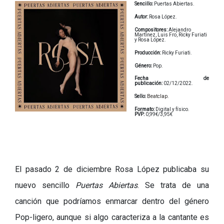
Sencillo:
Puertas Abiertas.
Autor:
Rosa López.
Compositores:
Alejandro
Martínez, Luis Fro, Ricky Furiati
y Rosa López.
Producción:
Ricky Furiati.
Género:
Pop.
Fecha de
publicación:
02/12/2022.
Sello:
Beatclap.
Formato:
Digital y físico.
PVP:
0,99€/3,95€
El pasado 2 de diciembre Rosa López publicaba su
nuevo sencillo
Puertas Abiertas
. Se trata de una
canción que podríamos enmarcar dentro del género
Pop-ligero, aunque si algo caracteriza a la cantante es