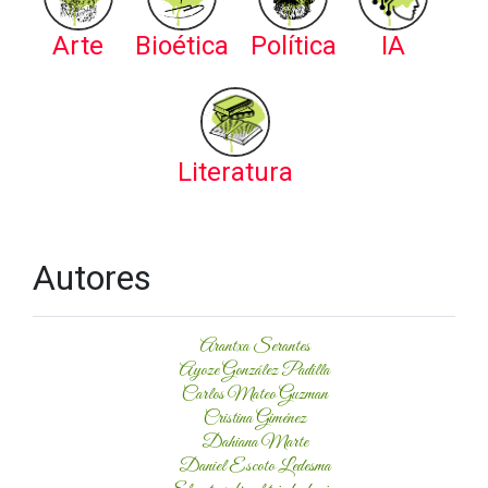
Arte
Bioética
Política
IA
Literatura
Autores
Arantxa Serantes
Ayoze González Padilla
Carlos Mateo Guzman
Cristina Giménez
Dahiana Marte
Daniel Escoto Ledesma