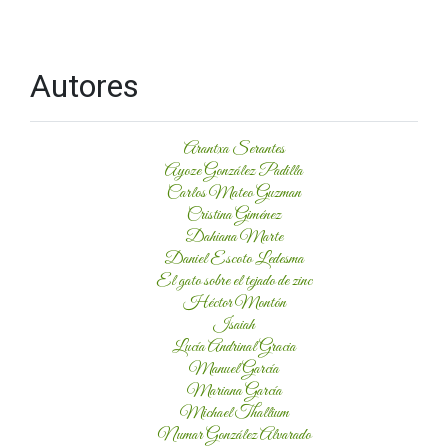
Autores
Arantxa Serantes
Ayoze González Padilla
Carlos Mateo Guzman
Cristina Giménez
Dahiana Marte
Daniel Escoto Ledesma
El gato sobre el tejado de zinc
Héctor Montón
Isaiah
Lucía Andrinal Gracia
Manuel García
Mariana García
Michael Thallium
Numar González Alvarado