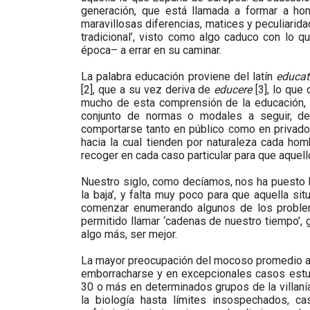
generación, que está llamada a formar a ho
maravillosas diferencias, matices y peculiarid
tradicional’, visto como algo caduco con lo 
época– a errar en su caminar.
La palabra educación proviene del latín
educat
[2], que a su vez deriva de
educere
[3], lo que
mucho de esta comprensión de la educación, 
conjunto de normas o modales a seguir, d
comportarse tanto en público como en privado.
hacia la cual tienden por naturaleza cada ho
recoger en cada caso particular para que aquell
Nuestro siglo, como decíamos, nos ha puesto l
la baja’, y falta muy poco para que aquella si
comenzar enumerando algunos de los proble
permitido llamar ‘cadenas de nuestro tiempo’,
algo más, ser mejor.
La mayor preocupación del mocoso promedio actua
emborracharse y en excepcionales casos estud
30 o más en determinados grupos de la villaní
la biología hasta límites insospechados, ca