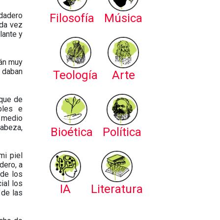
rdadero
Filosofía
Música
ada vez
lante y
tán muy
á daban
Teología
Arte
–que de
bles e
, medio
cabeza,
Bioética
Política
mi piel
dero, a
 de los
ial los
IA
Literatura
 de las