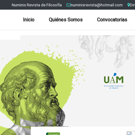
Numinis Revista de Filosofía
numinisrevista@hotmail.com
Di
Inicio
Quiénes Somos
Convocatorias