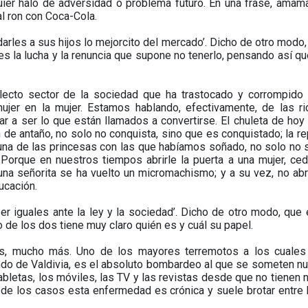
quier halo de adversidad o problema futuro. En una frase, amam
l ron con Coca-Cola.
darles a sus hijos lo mejorcito del mercado’. Dicho de otro modo,
es la lucha y la renuncia que supone no tenerlo, pensando así qu
cto sector de la sociedad que ha trastocado y corrompido 
er en la mujer. Estamos hablando, efectivamente, de las ri
ar a ser lo que están llamados a convertirse. El chuleta de hoy 
de antaño, no solo no conquista, sino que es conquistado; la re
guna de las princesas con las que habíamos soñado, no solo no 
 Porque en nuestros tiempos abrirle la puerta a una mujer, ced
 una señorita se ha vuelto un micromachismo; y a su vez, no abri
ducación.
ser iguales ante la ley y la sociedad’. Dicho de otro modo, que 
o de los dos tiene muy claro quién es y cuál su papel.
ás, mucho más. Uno de los mayores terremotos a los cuales
ndo de Valdivia, es el absoluto bombardeo al que se someten n
abletas, los móviles, las TV y las revistas desde que no tienen 
 de los casos esta enfermedad es crónica y suele brotar entre 