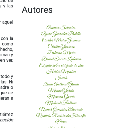
icho de
s y las
Autores
r aquel
Arantxa Serantes
Ayoze González Padilla
 con la
Carlos Mateo Guzman
n como
Cristina Giménez
 hecho,
Dahiana Marte
coman y
Daniel Escoto Ledesma
en ver,
El gato sobre el tejado de zinc
Héctor Montón
 todo y
Isaiah
las. Ni
Lucía Andrinal Gracia
padre o
Manuel García
 que se
Mariana García
ieran a
Michael Thallium
Numar González Alvarado
tiérrez
Numinis Revista de Filosofía
ucación
Nuria