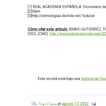
[1] REAL ACADEMIA ESPAÑOLA: Diccionario de l
[2]
Ídem
[3]http://etimologias.dechile.net/?educar
Cómo citar este artículo:
BRAVO GUTIÉRREZ, TOM
2022, (CM2).
http://www.numinisrevista.com/2
Esta revista está bajo una
licencia de Cr
.
at
agosto 17, 2022
De
Sergio Cánovas