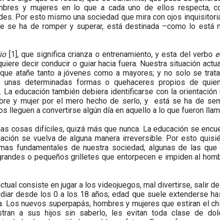
mbres y mujeres en lo que a cada uno de ellos respecta, c
ades. Por esto mismo una sociedad que mira con ojos inquisitoria
que se ha de romper y superar, está destinada –como lo está 
io
[1], que significa crianza o entrenamiento, y esta del verbo
e
 quiere decir conducir o guiar hacia fuera. Nuestra situación actua
que atañe tanto a jóvenes como a mayores; y no solo se trat
e unas determinadas formas o quehaceres propios de quie
 La educación también debiera identificarse con la orientació
mbre y mujer por el mero hecho de serlo, y está se ha de se
os lleguen a convertirse algún día en aquello a lo que fueron lla
as cosas difíciles, quizá más que nunca. La educación se encue
tuación se vuelva de alguna manera irreversible. Por esto quis
mas fundamentales de nuestra sociedad, algunas de las que
 grandes o pequeños grilletes que entorpecen e impiden al hom
l consiste en jugar a los videojuegos, mal divertirse, salir de 
iar desde los 0 a los 18 años; edad que suele extenderse ha
a. Los nuevos superpapás, hombres y mujeres que estiran el ch
stran a sus hijos sin saberlo, les evitan toda clase de do