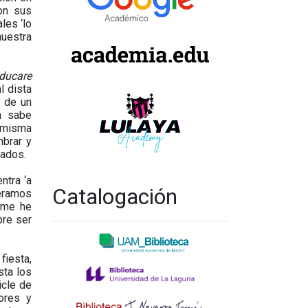
on sus
les ‘lo
nuestra
ducare
l dista
a de un
n sabe
n misma
mbrar y
mados.
ntra ‘a
Catalogación
iéramos
 me he
bre ser
fiesta,
sta los
icle de
lores y