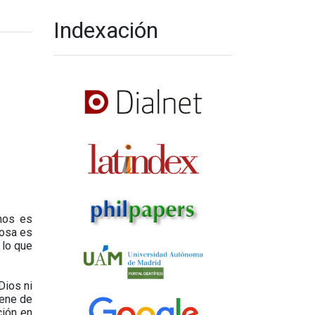
Indexación
unos es
cosa es
 lo que
Dios ni
iene de
ción en