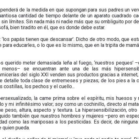
dependerá de la medida en que supongan para sus padres un ve
uantiosa cantidad de tiempo delante de un aparato cuadrado c
 sin límites. Sin nada más ni nadie más que su ombliguito por de
ofá, bien tiradito en él, que es donde debe estar.
d: ‘los papás tienen que descansar’. Dicho de otro modo, que es
 para educarles, o lo que es lo mismo, que en la tripita de mam
os querido meter demasiada leña al fuego, ‘nuestros peques’ 
n menos– se encuentran ante una de las más hipersensi
arnicerías del siglo XXI venden sus productos gracias a internet
de detalle toda clase de entremeses y piezas; de los pies a la 
 costillas, los pechos y el cuello...
ersexualizado, la carne prima sobre el espíritu, mis huesos y 
 y mi infinitésimo valor; soy como un cochinillo, directo al mata
peso, altura, aspecto y textura. La hipersensibilización, otro
guido también que nuestros hombres y mujeres –pero en espec
idad como las mariposas a los pesticidas. Es decir, de ninguna
 quien pueda.