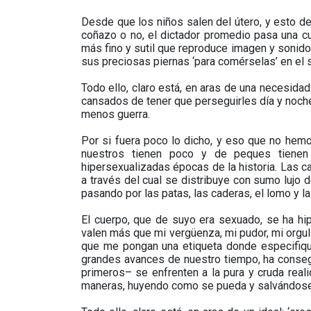
Desde que los niños salen del útero, y esto 
coñazo o no, el dictador promedio pasa una c
más fino y sutil que reproduce imagen y sonido
sus preciosas piernas ‘para comérselas’ en el s
Todo ello, claro está, en aras de una necesida
cansados de tener que perseguirles día y noche
menos guerra.
Por si fuera poco lo dicho, y eso que no hem
nuestros tienen poco y de peques tiene
hipersexualizadas épocas de la historia. Las c
a través del cual se distribuye con sumo lujo 
pasando por las patas, las caderas, el lomo y las
El cuerpo, que de suyo era sexuado, se ha hip
valen más que mi vergüenza, mi pudor, mi orgullo
que me pongan una etiqueta donde especifique 
grandes avances de nuestro tiempo, ha conse
primeros– se enfrenten a la pura y cruda real
maneras, huyendo como se pueda y salvándose