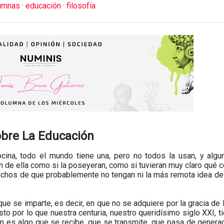
umnas
·
educación
·
filosofía
bre La Educación
cina, todo el mundo tiene una, pero no todos la usan, y alg
an de ella como si la poseyeran, como si tuvieran muy claro qué 
uchos de que probablemente no tengan ni la más remota idea de
que se imparte, es decir, en que no se adquiere por la gracia de 
sto por lo que nuestra centuria, nuestro queridísimo siglo XXI, t
n es algo que se recibe, que se transmite, que pasa de genera