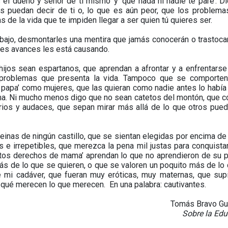
es el dueño y señor de ti mismo’ y ‘que nada ni nadie te pare’. D
 puedan decir de ti o, lo que es aún peor, que los problema
s de la vida que te impiden llegar a ser quien tú quieres ser.
abajo, desmontarles una mentira que jamás conocerán o trastoca
es avances les está causando.
ijos sean espartanos, que aprendan a afrontar y a enfrentarse
 y problemas que presenta la vida. Tampoco que se comporte
de papa’ como mujeres, que las quieran como nadie antes lo había
orma. Ni mucho menos digo que no sean catetos del montón, que 
os y audaces, que sepan mirar más allá de lo que otros pued
reinas de ningún castillo, que se sientan elegidas por encima de
e irrepetibles, que merezca la pena mil justas para conquistar
jitos derechos de mama’ aprendan lo que no aprendieron de su 
ás de lo que se quieren, o que se valoren un poquito más de lo
de mi cadáver, que fueran muy eróticas, muy maternas, que sup
 qué merecen lo que merecen. En una palabra: cautivantes.
Tomás Bravo Gu
Sobre la Ed