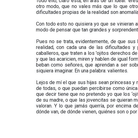
Todo ello, claro está, en aras de un ideal: ‘er
otro modo, que no vales más que lo que otros
dificultades propias de la realidad son anomalía
Con todo esto no quisiera yo que se vinieran 
modo de pensar que tan grandes y sorprendent
Pues no se trata, evidentemente, de que sus h
realidad, con cada una de las dificultades
caballeros, que traten a los 'ojitos derechos 
y que las acaricien, miren y hablen de igual f
beban como señores, que aprendan a ser sobri
siquiera imaginar. En una palabra: valientes.
Lejos de mí el que sus hijas sean princesas y 
de todas, o que puedan percibirse como únicas 
que decir tiene que no pretendo yo que los ‘o
de su madre, o que las jovencitas se quieran m
valoran. Y lo que jamás querría, por encima 
dónde van, de dónde vienen, quiénes son o por