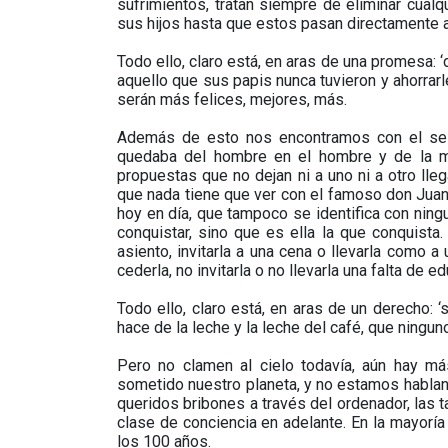
sufrimientos, tratan siempre de eliminar cual
sus hijos hasta que estos pasan directamente a
Todo ello, claro está, en aras de una promesa: ‘
aquello que sus papis nunca tuvieron y ahorrarl
serán más felices, mejores, más.
Además de esto nos encontramos con el sele
quedaba del hombre en el hombre y de la muj
propuestas que no dejan ni a uno ni a otro lleg
que nada tiene que ver con el famoso don Juan 
hoy en día, que tampoco se identifica con nin
conquistar, sino que es ella la que conquista.
asiento, invitarla a una cena o llevarla como a
cederla, no invitarla o no llevarla una falta de e
Todo ello, claro está, en aras de un derecho: ‘
hace de la leche y la leche del café, que ningun
Pero no clamen al cielo todavía, aún hay m
sometido nuestro planeta, y no estamos habla
queridos bribones a través del ordenador, las t
clase de conciencia en adelante. En la mayoría
los 100 años.