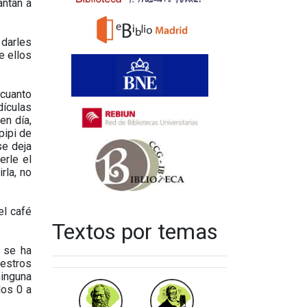
antan a
 darles
e ellos
cuanto
dículas
en día,
pipi de
se deja
erle el
rla, no
el café
Textos por temas
 se ha
uestros
ninguna
los 0 a