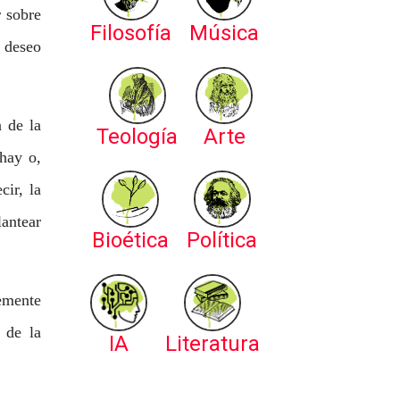
r sobre
Filosofía
Música
l deseo
n de la
Teología
Arte
hay o,
cir, la
lantear
Bioética
Política
lemente
 de la
IA
Literatura