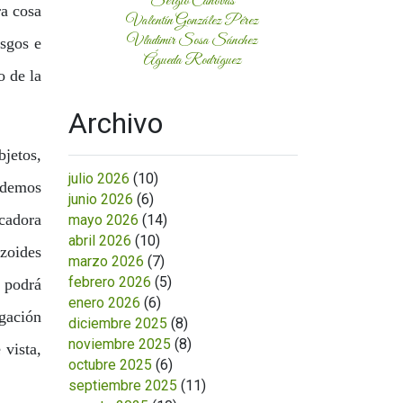
Sergio Cánovas
ra cosa
Valentín González Pérez
Vladimir Sosa Sánchez
esgos e
Águeda Rodríguez
o de la
Archivo
jetos,
julio 2026
(10)
podemos
junio 2026
(6)
icadora
mayo 2026
(14)
abril 2026
(10)
ozoides
marzo 2026
(7)
febrero 2026
(5)
o podrá
enero 2026
(6)
gación
diciembre 2025
(8)
noviembre 2025
(8)
 vista,
octubre 2025
(6)
septiembre 2025
(11)