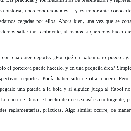
ad. Las prácticas y los mecanismos de presentación y represe
una historia, unos condicionantes… y es importante conocerl
edarnos cegadas por ellos. Ahora bien, una vez que se cons
odemos saltar tan fácilmente, al menos si queremos hacer ci
 con cualquier deporte. ¿Por qué en balonmano puedo agar
olo el portero/a puede hacerlo, y en una pequeña área? Simp
espectivos deportes. Podía haber sido de otra manera. Pero 
egarle una patada a la bola y si alguien juega al fútbol n
la mano de Dios). El hecho de que sea así es contingente, p
des reglamentarias, prácticas. Algo similar ocurre, de man