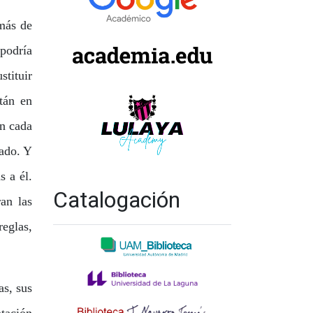
más de
podría
tituir
tán en
en cada
nado. Y
s a él.
Catalogación
ran las
eglas,
as, sus