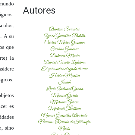
l mundo
Autores
gicos.
culos,
Arantxa Serantes
Ayoze González Padilla
. A su
Carlos Mateo Guzman
mos que
Cristina Giménez
Dahiana Marte
te) la
Daniel Escoto Ledesma
nsidere
El gato sobre el tejado de zinc
Héctor Montón
ógicos.
Isaiah
Lucía Andrinal Gracia
bjetos
Manuel García
Mariana García
cer es
Michael Thallium
Numar González Alvarado
nidades
Numinis Revista de Filosofía
n, sino
Nuria