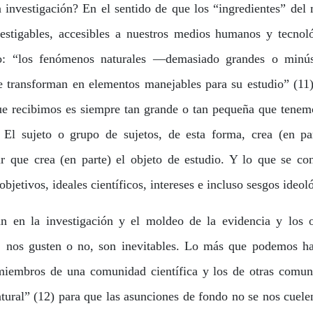
 investigación? En el sentido de que los “ingredientes” de
estigables, accesibles a nuestros medios humanos y tecnoló
o: “los fenómenos naturales —demasiado grandes o minús
transforman en elementos manejables para su estudio” (11)
que recibimos es siempre tan grande o tan pequeña que tene
. El sujeto o grupo de sujetos, de esta forma, crea (en par
r que crea (en parte) el objeto de estudio. Y lo que se co
objetivos, ideales científicos, intereses e incluso sesgos ideol
an en la investigación y el moldeo de la evidencia y los o
, nos gusten o no, son inevitables. Lo más que podemos ha
s miembros de una comunidad científica y los de otras comu
atural” (12) para que las asunciones de fondo no se nos cuele