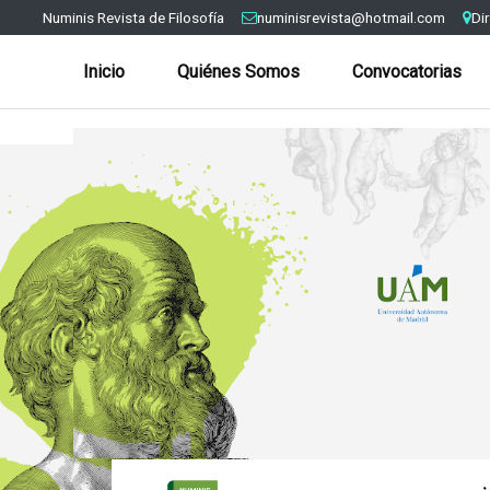
Numinis Revista de Filosofía
numinisrevista@hotmail.com
Di
Inicio
Quiénes Somos
Convocatorias