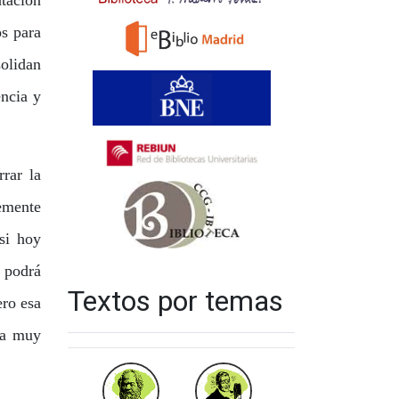
ntación
os para
olidan
encia y
rar la
lemente
si hoy
o podrá
Textos por temas
ero esa
era muy